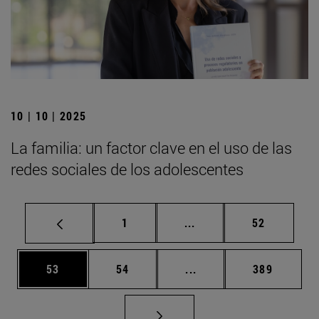
10 | 10 | 2025
La familia: un factor clave en el uso de las
redes sociales de los adolescentes
Página
Páginas intermedias Us
Página
1
...
52
Página
Página
Páginas intermedias U
Página
53
54
...
389