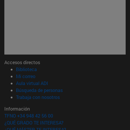
Accesos directos
(abre en nueva ventana)
Biblioteca
(abre en nueva ventana)
Mi correo
(abre en nueva ventana)
Aula virtual ADI
(abre en nueva ventana)
Búsqueda de personas
(abre en nueva ventana)
Trabaja con nosotros
Información
TFNO +34 948 42 56 00
¿QUÉ GRADO TE INTERESA?
¿QUÉ MÁSTER TE INTERESA?