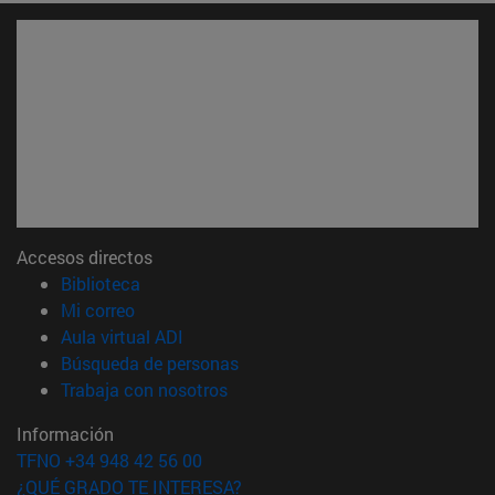
Accesos directos
(abre en nueva ventana)
Biblioteca
(abre en nueva ventana)
Mi correo
(abre en nueva ventana)
Aula virtual ADI
(abre en nueva ventana)
Búsqueda de personas
(abre en nueva ventana)
Trabaja con nosotros
Información
TFNO +34 948 42 56 00
¿QUÉ GRADO TE INTERESA?