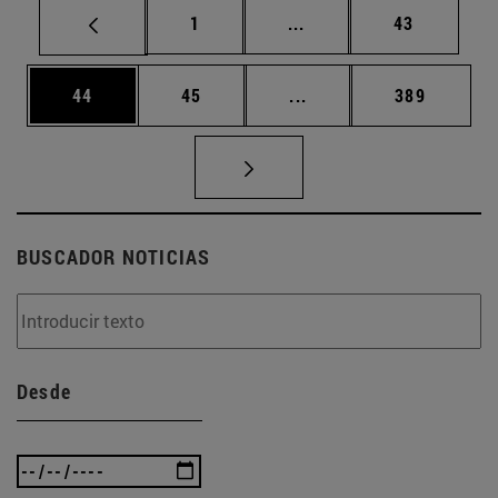
Página
Páginas intermedias Us
Página
1
...
43
Página
Página
Páginas intermedias U
Página
44
45
...
389
BUSCADOR NOTICIAS
Desde