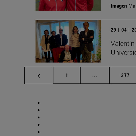
Imagen
Man
29 | 04 | 
Valentín
Universi
Página
Páginas intermed
Págin
1
...
377