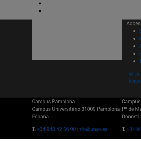
Acces
© Uni
Nava
Campus Pamplona
Campus 
Campus Universitario 31009 Pamplona
Pº de M
España
Donosti
T.
+34 948 42 56 00
info@unav.es
T.
+34 9