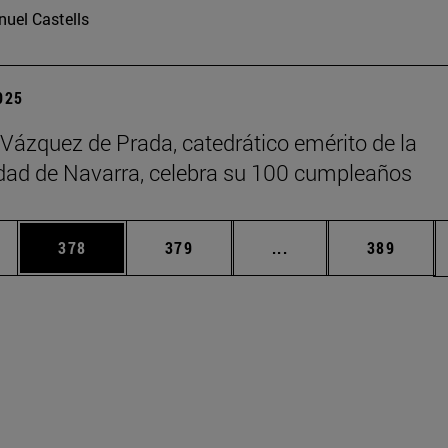
uel Castells
2025
 Vázquez de Prada, catedrático emérito de la
dad de Navarra, celebra su 100 cumpleaños
ias Use TAB para desplazarse.
a
Página
Página
Páginas intermedias 
Página
378
379
...
389