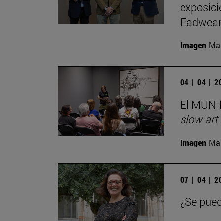
exposici
Eadwear
Imagen
Man
04 | 04 | 
El MUN f
slow art
Imagen
Man
07 | 04 | 
¿Se pued