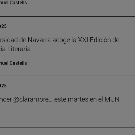
uel Castells
2025
rsidad de Navarra acoge la XXI Edición de
ia Literaria
uel Castells
2025
encer @claramore_, este martes en el MUN