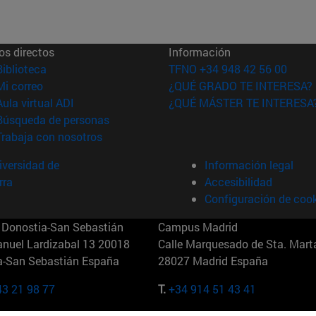
os directos
Información
(abre en nueva ventana)
Biblioteca
TFNO +34 948 42 56 00
(abre en nueva ventana)
Mi correo
¿QUÉ GRADO TE INTERESA?
(abre en nueva ventana)
Aula virtual ADI
¿QUÉ MÁSTER TE INTERESA
(abre en nueva ventana)
Búsqueda de personas
(abre en nueva ventana)
Trabaja con nosotros
versidad de
Información legal
rra
Accesibilidad
Configuración de coo
Donostia-San Sebastián
Campus Madrid
anuel Lardizabal 13 20018
Calle Marquesado de Sta. Marta
a-San Sebastián España
28027 Madrid España
43 21 98 77
T.
+34 914 51 43 41