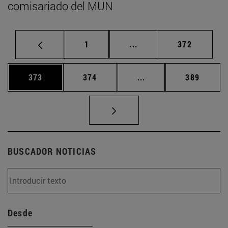
comisariado del MUN
Página
Páginas intermedias Us
Página
1
...
372
Página
Página
Páginas intermedias 
Página
373
374
...
389
BUSCADOR NOTICIAS
Desde