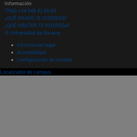
Información
TFNO +34 948 42 56 00
¿QUÉ GRADO TE INTERESA?
¿QUÉ MÁSTER TE INTERESA?
© Universidad de Navarra
Información legal
Accesibilidad
Configuración de cookies
Localizador de campus