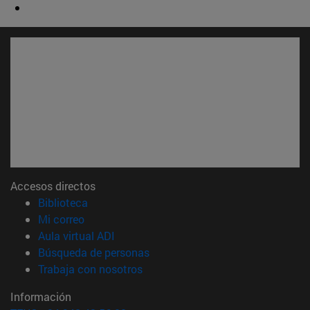
Accesos directos
(abre en nueva ventana)
Biblioteca
(abre en nueva ventana)
Mi correo
(abre en nueva ventana)
Aula virtual ADI
(abre en nueva ventana)
Búsqueda de personas
(abre en nueva ventana)
Trabaja con nosotros
Información