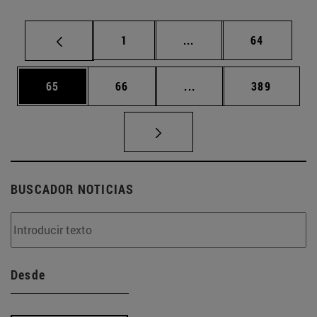
Página
Páginas intermedias Us
Página
1
...
64
Página
Página
Páginas intermedias U
Página
65
66
...
389
BUSCADOR NOTICIAS
Desde