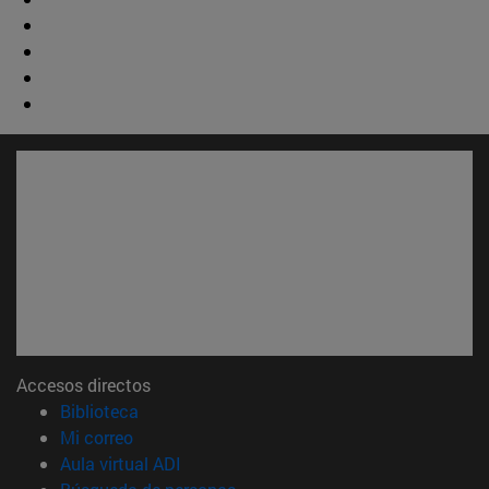
Accesos directos
(abre en nueva ventana)
Biblioteca
(abre en nueva ventana)
Mi correo
(abre en nueva ventana)
Aula virtual ADI
(abre en nueva ventana)