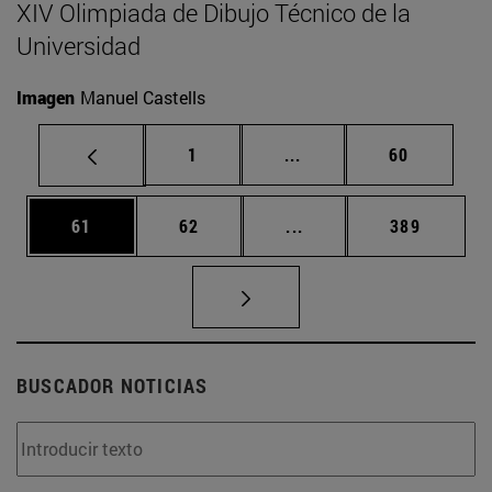
XIV Olimpiada de Dibujo Técnico de la
Universidad
Imagen
Manuel Castells
Página
Páginas intermedias Us
Página
1
...
60
Página
Página
Páginas intermedias U
Página
61
62
...
389
BUSCADOR NOTICIAS