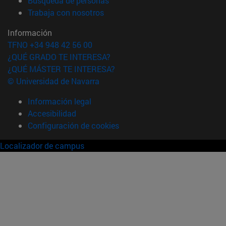
Búsqueda de personas
(abre en nueva ventana)
Trabaja con nosotros
Información
TFNO +34 948 42 56 00
¿QUÉ GRADO TE INTERESA?
¿QUÉ MÁSTER TE INTERESA?
© Universidad de Navarra
Información legal
Accesibilidad
Configuración de cookies
Localizador de campus