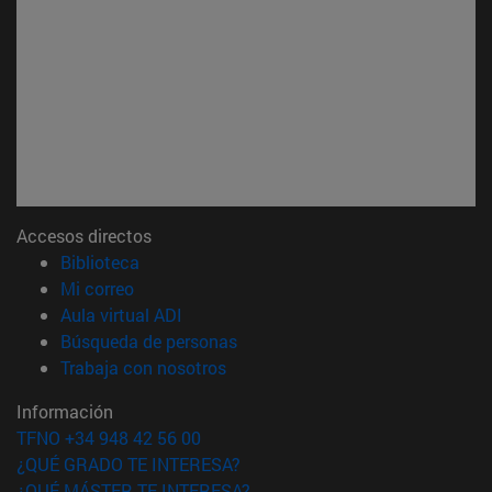
Accesos directos
(abre en nueva ventana)
Biblioteca
(abre en nueva ventana)
Mi correo
(abre en nueva ventana)
Aula virtual ADI
(abre en nueva ventana)
Búsqueda de personas
(abre en nueva ventana)
Trabaja con nosotros
Información
TFNO +34 948 42 56 00
¿QUÉ GRADO TE INTERESA?
¿QUÉ MÁSTER TE INTERESA?