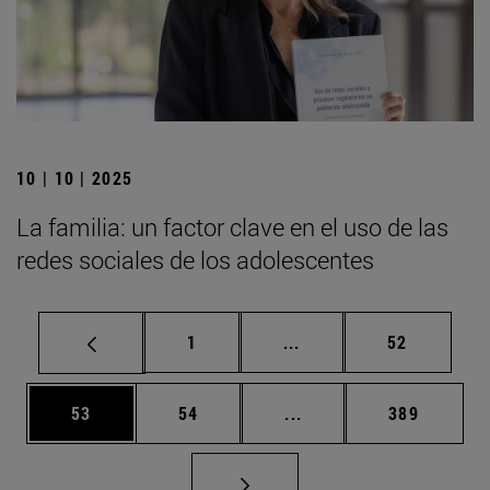
10 | 10 | 2025
La familia: un factor clave en el uso de las
redes sociales de los adolescentes
Página
Páginas intermedias Us
Página
1
...
52
Página
Página
Páginas intermedias U
Página
53
54
...
389