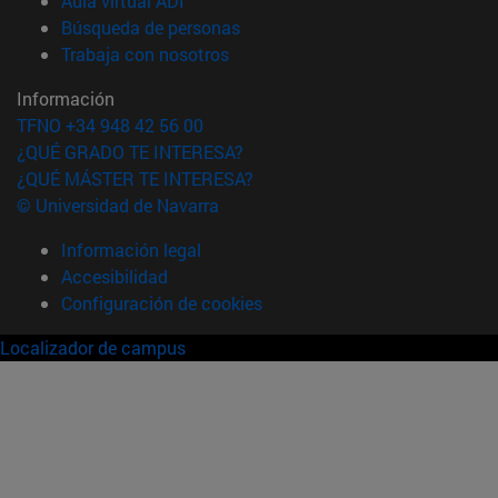
Aula virtual ADI
(abre en nueva ventana)
Búsqueda de personas
(abre en nueva ventana)
Trabaja con nosotros
Información
TFNO +34 948 42 56 00
¿QUÉ GRADO TE INTERESA?
¿QUÉ MÁSTER TE INTERESA?
© Universidad de Navarra
Información legal
Accesibilidad
Configuración de cookies
Localizador de campus