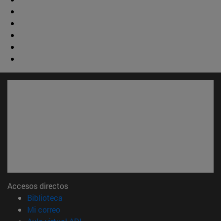
Accesos directos
(abre en nueva ventana)
Biblioteca
(abre en nueva ventana)
Mi correo
(abre en nueva ventana)