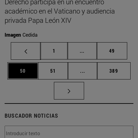
Derecho participa en un encuentro
académico en el Vaticano y audiencia
privada Papa León XIV
Imagen
Cedida
Página
Páginas intermedias Us
Página
1
...
49
Página
Página
Páginas intermedias U
Página
50
51
...
389
BUSCADOR NOTICIAS