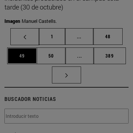
tarde (30 de octubre)
Imagen
Manuel Castells.
Página
Páginas intermedias Us
Página
1
...
48
Página
Página
Páginas intermedias U
Página
49
50
...
389
BUSCADOR NOTICIAS