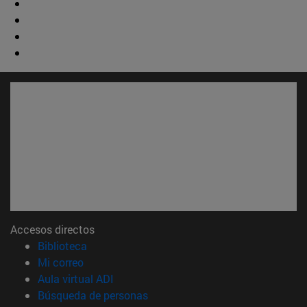
Accesos directos
(abre en nueva ventana)
Biblioteca
(abre en nueva ventana)
Mi correo
(abre en nueva ventana)
Aula virtual ADI
(abre en nueva ventana)
Búsqueda de personas