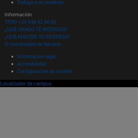
(abre en nueva ventana)
Trabaja con nosotros
Información
TFNO +34 948 42 56 00
¿QUÉ GRADO TE INTERESA?
¿QUÉ MÁSTER TE INTERESA?
© Universidad de Navarra
Información legal
Accesibilidad
Configuración de cookies
Localizador de campus