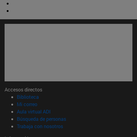
Accesos directos
(abre en nueva ventana)
Biblioteca
(abre en nueva ventana)
Mi correo
(abre en nueva ventana)
Aula virtual ADI
(abre en nueva ventana)
Búsqueda de personas
(abre en nueva ventana)
Trabaja con nosotros