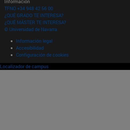
Información
TFNO +34 948 42 56 00
¿QUÉ GRADO TE INTERESA?
¿QUÉ MÁSTER TE INTERESA?
© Universidad de Navarra
Información legal
Accesibilidad
Configuración de cookies
Localizador de campus