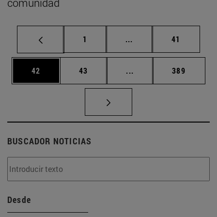
comunidad
Página
Páginas intermedias Us
Página
1
...
41
Página
Página
Páginas intermedias U
Página
42
43
...
389
BUSCADOR NOTICIAS
Desde