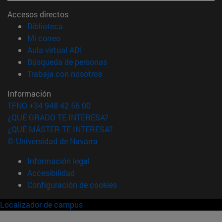
Accesos directos
(abre en nueva ventana)
Biblioteca
(abre en nueva ventana)
Mi correo
(abre en nueva ventana)
Aula virtual ADI
(abre en nueva ventana)
Búsqueda de personas
(abre en nueva ventana)
Trabaja con nosotros
Información
TFNO +34 948 42 56 00
¿QUÉ GRADO TE INTERESA?
¿QUÉ MÁSTER TE INTERESA?
© Universidad de Navarra
Información legal
Accesibilidad
Configuración de cookies
Localizador de campus