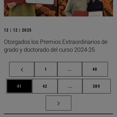
12 | 12 | 2025
Otorgados los Premios Extraordinarios de
grado y doctorado del curso 2024-25
Página
Páginas intermedias Us
Página
1
...
40
Página
Página
Páginas intermedias U
Página
41
42
...
389