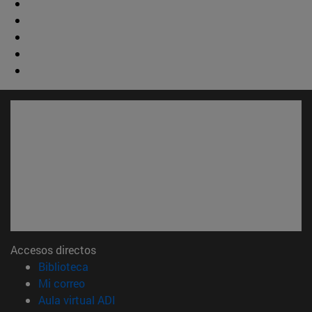
Accesos directos
(abre en nueva ventana)
Biblioteca
(abre en nueva ventana)
Mi correo
(abre en nueva ventana)
Aula virtual ADI