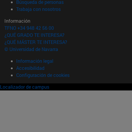
(abre en nueva ventana)
Búsqueda de personas
(abre en nueva ventana)
Trabaja con nosotros
Información
TFNO +34 948 42 56 00
¿QUÉ GRADO TE INTERESA?
¿QUÉ MÁSTER TE INTERESA?
© Universidad de Navarra
Información legal
Accesibilidad
Configuración de cookies
Localizador de campus