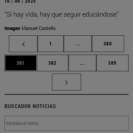
16 | 06 | 2025
“Si hay vida, hay que seguir educándose”
Imagen
Manuel Castells
Página
Páginas intermedias Us
Página
1
...
380
Página
Página
Páginas intermedias 
Página
381
382
...
389
BUSCADOR NOTICIAS