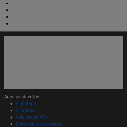
Accesos directos
(abre en nueva ventana)
Biblioteca
(abre en nueva ventana)
Mi correo
(abre en nueva ventana)
Aula virtual ADI
(abre en nueva ventana)
Búsqueda de personas