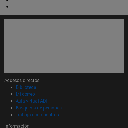
Accesos directos
(abre en nueva ventana)
Biblioteca
(abre en nueva ventana)
Mi correo
(abre en nueva ventana)
Aula virtual ADI
(abre en nueva ventana)
Búsqueda de personas
(abre en nueva ventana)
Trabaja con nosotros
Información