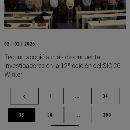
02 | 02 | 2026
Tecnun acogió a más de cincuenta
investigadores en la 12ª edición del SIC’26
Winter
Página
Páginas intermedias Us
Página
1
...
34
Página
Página
Páginas intermedias U
Página
35
36
...
389