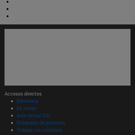
Accesos directos
(abre en nueva ventana)
Biblioteca
(abre en nueva ventana)
Mi correo
(abre en nueva ventana)
Aula virtual ADI
(abre en nueva ventana)
Búsqueda de personas
(abre en nueva ventana)
Trabaja con nosotros