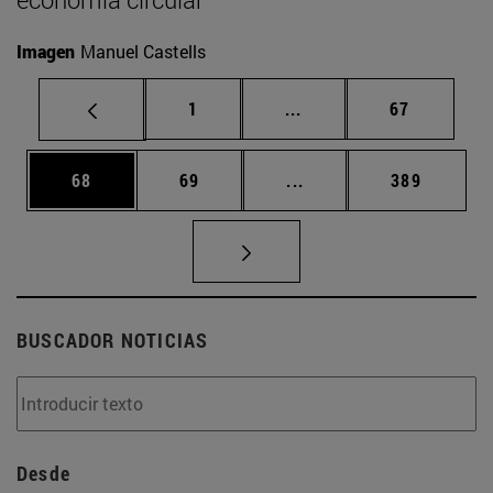
Imagen
Manuel Castells
Página
Páginas intermedias Us
Página
1
...
67
Página
Página
Páginas intermedias U
Página
68
69
...
389
BUSCADOR NOTICIAS
Desde