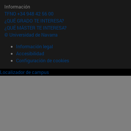
Información
TFNO +34 948 42 56 00
¿QUÉ GRADO TE INTERESA?
¿QUÉ MÁSTER TE INTERESA?
© Universidad de Navarra
Información legal
Accesibilidad
Configuración de cookies
Localizador de campus