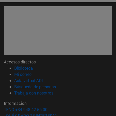
Accesos directos
(abre en nueva ventana)
Biblioteca
(abre en nueva ventana)
Mi correo
(abre en nueva ventana)
Aula virtual ADI
(abre en nueva ventana)
Búsqueda de personas
(abre en nueva ventana)
Trabaja con nosotros
Información
TFNO +34 948 42 56 00
¿QUÉ GRADO TE INTERESA?