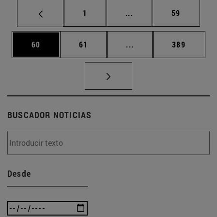
Página
Páginas intermedias Us
Página
1
...
59
Página
Página
Páginas intermedias U
Página
60
61
...
389
BUSCADOR NOTICIAS
Desde