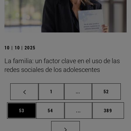
10 | 10 | 2025
La familia: un factor clave en el uso de las
redes sociales de los adolescentes
Página
Páginas intermedias Us
Página
1
...
52
Página
Página
Páginas intermedias U
Página
53
54
...
389