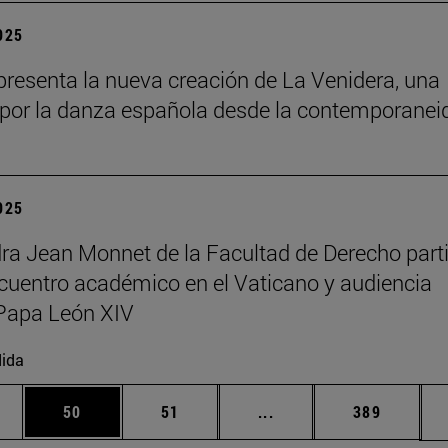
2025
resenta la nueva creación de La Venidera, una
por la danza española desde la contemporanei
2025
ra Jean Monnet de la Facultad de Derecho part
cuentro académico en el Vaticano y audiencia
Papa León XIV
ida
edias Use TAB para desplazarse.
ina
Página
Página
Páginas intermedias Us
Página
50
51
...
389