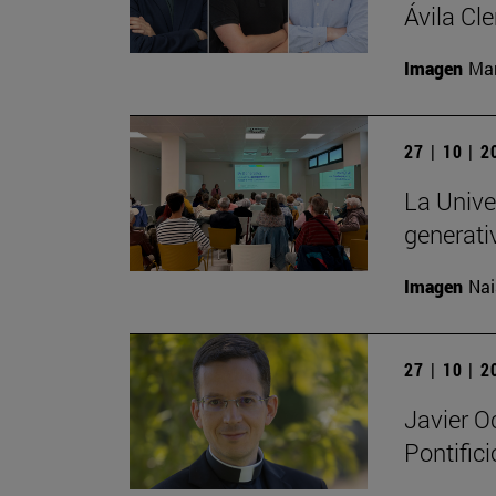
Ávila Cl
Imagen
Man
27 | 10 | 
La Univer
generati
Imagen
Nai
27 | 10 | 
Javier O
Pontific