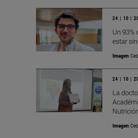
24 | 10 | 
Un 93% d
estar sin
Imagen
Ced
24 | 10 | 
La doct
Académi
Nutrición
Imagen
Ced