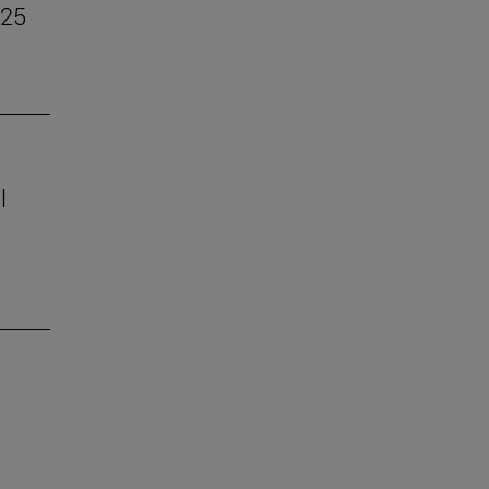
–25
l