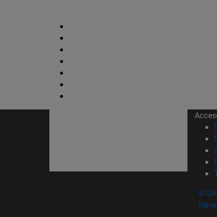
Acces
© Uni
Nava