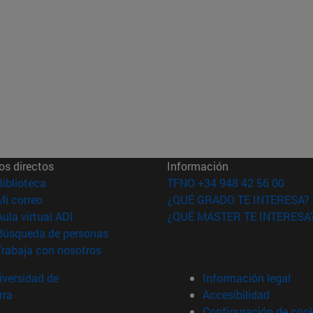
os directos
Información
(abre en nueva ventana)
Biblioteca
TFNO +34 948 42 56 00
(abre en nueva ventana)
Mi correo
¿QUÉ GRADO TE INTERESA?
(abre en nueva ventana)
Aula virtual ADI
¿QUÉ MÁSTER TE INTERESA
(abre en nueva ventana)
Búsqueda de personas
(abre en nueva ventana)
Trabaja con nosotros
versidad de
Información legal
rra
Accesibilidad
Configuración de coo