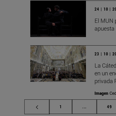
24 | 10 | 
El MUN p
apuesta 
23 | 10 | 
La Cáted
en un en
privada 
Imagen
Ced
Página
Páginas interm
Pág
1
...
49