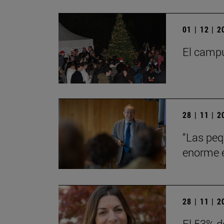
01 | 12 | 
El campu
28 | 11 | 
“Las peq
enorme en
28 | 11 | 
El 53% d