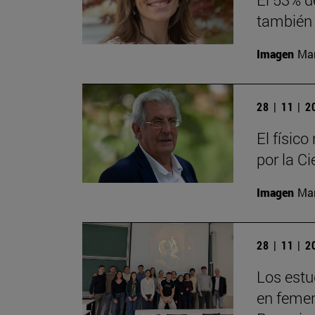
también 
Imagen
Man
28 | 11 | 
El físic
por la Ci
Imagen
Man
28 | 11 | 
Los estu
en femeni