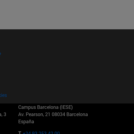
?
kies
Campus Barcelona (IESE)
, 3
Av. Pearson, 21 08034 Barcelona
España
T.
+34 93 253 42 00