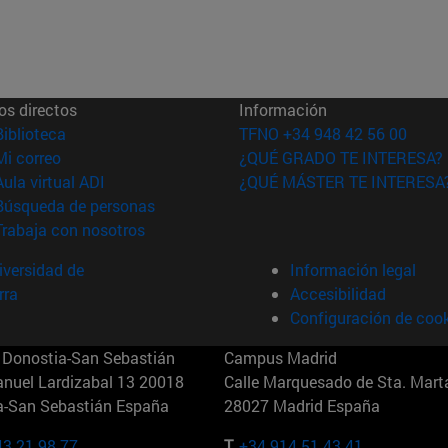
os directos
Información
(abre en nueva ventana)
Biblioteca
TFNO +34 948 42 56 00
(abre en nueva ventana)
Mi correo
¿QUÉ GRADO TE INTERESA?
(abre en nueva ventana)
Aula virtual ADI
¿QUÉ MÁSTER TE INTERESA
(abre en nueva ventana)
Búsqueda de personas
(abre en nueva ventana)
Trabaja con nosotros
versidad de
Información legal
rra
Accesibilidad
Configuración de coo
Donostia-San Sebastián
Campus Madrid
anuel Lardizabal 13 20018
Calle Marquesado de Sta. Marta
a-San Sebastián España
28027 Madrid España
43 21 98 77
T.
+34 914 51 43 41