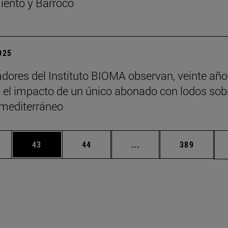
ento y Barroco
2025
adores del Instituto BIOMA observan, veinte añ
 el impacto de un único abonado con lodos sob
 mediterráneo
edias Use TAB para desplazarse.
ina
Página
Página
Páginas intermedias Us
Página
43
44
...
389