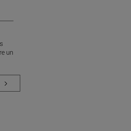
os
re un
e TAB para desplazarse.