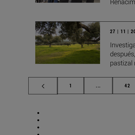
Renacimi
27 | 11 | 
Investig
después,
pastizal
Página
Páginas interm
Pág
1
...
42