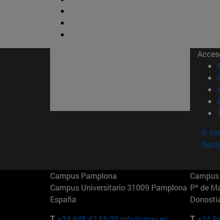
Acces
© Uni
Nava
Campus Pamplona
Campus 
Campus Universitario 31009 Pamplona
Pº de M
España
Donosti
T.
+34 948 42 56 00
info@unav.es
T.
+34 9