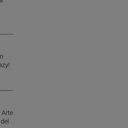
ón
azy!
 Arte
 del