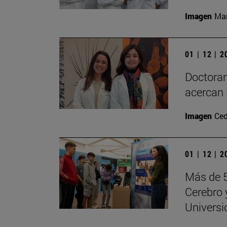
Imagen
Man
01 | 12 | 
Doctoran
acercan 
Imagen
Ced
01 | 12 | 
Más de 5
Cerebro 
Universi