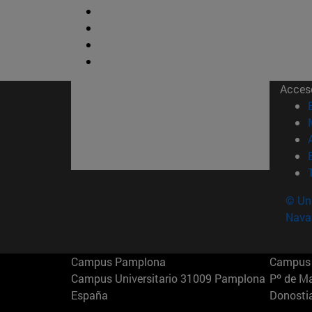
Acces
© Uni
Nava
Campus Pamplona
Campus 
Campus Universitario 31009 Pamplona
Pº de M
España
Donosti