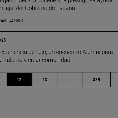
Cajal del Gobierno de España
uel Castells
2025
 experiencia del lujo, un encuentro Alumni para
 el talento y crear comunidad
edias Use TAB para desplazarse.
ina
Página
Página
Páginas intermedias Us
Página
42
43
...
389