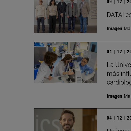
09 | 12 | 
DATAI ce
Imagen
Man
04 | 12 | 
La Univer
más infl
cardiolo
Imagen
Man
04 | 12 | 
Un inves