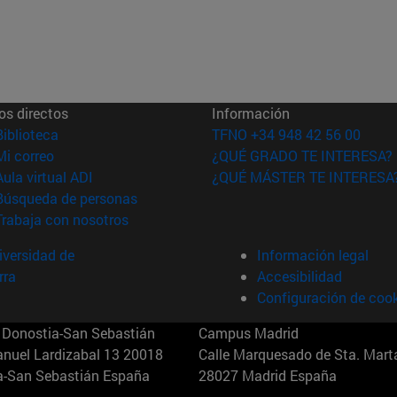
os directos
Información
(abre en nueva ventana)
Biblioteca
TFNO +34 948 42 56 00
(abre en nueva ventana)
Mi correo
¿QUÉ GRADO TE INTERESA?
(abre en nueva ventana)
Aula virtual ADI
¿QUÉ MÁSTER TE INTERESA
(abre en nueva ventana)
Búsqueda de personas
(abre en nueva ventana)
Trabaja con nosotros
versidad de
Información legal
rra
Accesibilidad
Configuración de coo
Donostia-San Sebastián
Campus Madrid
anuel Lardizabal 13 20018
Calle Marquesado de Sta. Marta
a-San Sebastián España
28027 Madrid España