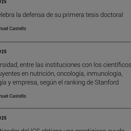
2025
lebra la defensa de su primera tesis doctoral
uel Castells
2025
sidad, entre las instituciones con los científico
uyentes en nutrición, oncología, inmunología,
gía y empresa, según el ranking de Stanford
uel Castells
2025
tigador del ICS obtiene una prestigiosa ayuda