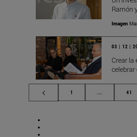
Ramón y 
Imagen
Man
03 | 12 | 
Crear la
celebrar
Página
Páginas interm
Pág
1
...
41