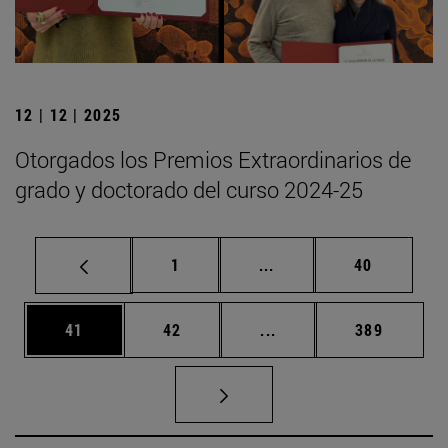
12 | 12 | 2025
Otorgados los Premios Extraordinarios de
grado y doctorado del curso 2024-25
Página
Páginas intermedias Us
Página
1
...
40
Página
Página
Páginas intermedias U
Página
41
42
...
389