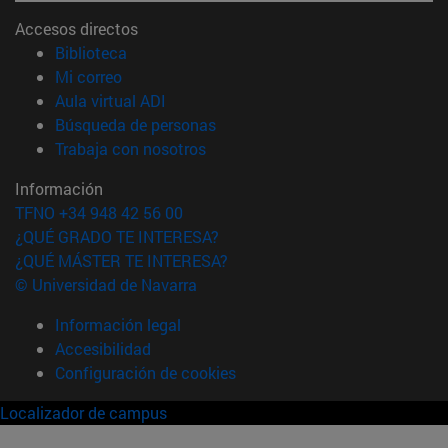
Accesos directos
(abre en nueva ventana)
Biblioteca
(abre en nueva ventana)
Mi correo
(abre en nueva ventana)
Aula virtual ADI
(abre en nueva ventana)
Búsqueda de personas
(abre en nueva ventana)
Trabaja con nosotros
Información
TFNO +34 948 42 56 00
¿QUÉ GRADO TE INTERESA?
¿QUÉ MÁSTER TE INTERESA?
© Universidad de Navarra
Información legal
Accesibilidad
Configuración de cookies
Localizador de campus