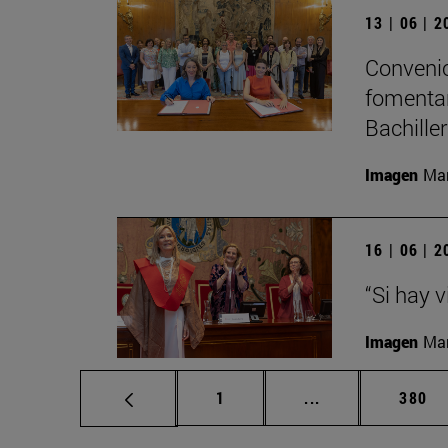
13 | 06 | 
Convenio
fomentar
Bachille
Imagen
Man
16 | 06 | 
“Si hay 
Imagen
Man
Página
Páginas intermed
Págin
1
...
380