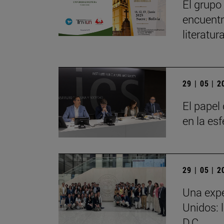
El grupo
encuentr
literatu
29 | 05 | 
El papel 
en la es
29 | 05 | 
Una expe
Unidos: 
D.C.