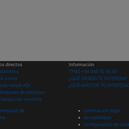
os directos
Información
(abre en nueva ventana)
Biblioteca
TFNO +34 948 42 56 00
(abre en nueva ventana)
Mi correo
¿QUÉ GRADO TE INTERESA?
(abre en nueva ventana)
Aula virtual ADI
¿QUÉ MÁSTER TE INTERESA
(abre en nueva ventana)
Búsqueda de personas
(abre en nueva ventana)
Trabaja con nosotros
versidad de
Información legal
rra
Accesibilidad
Configuración de coo