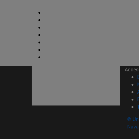
Acces
© Uni
Nava