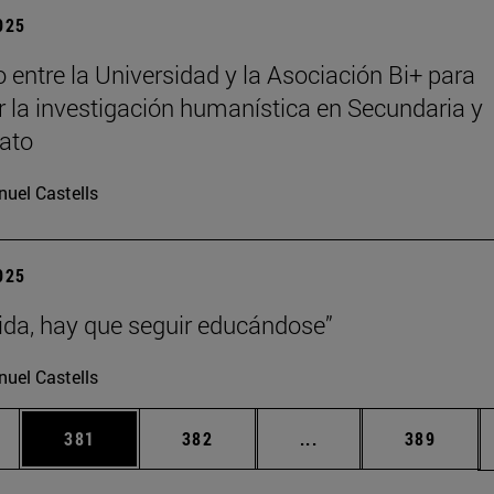
2025
 entre la Universidad y la Asociación Bi+ para
 la investigación humanística en Secundaria y
rato
uel Castells
2025
vida, hay que seguir educándose”
uel Castells
ias Use TAB para desplazarse.
a
Página
Página
Páginas intermedias 
Página
381
382
...
389