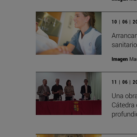
10 | 06 | 
Arrancan
sanitari
Imagen
Man
11 | 06 | 
Una obra
Cátedra 
profundi