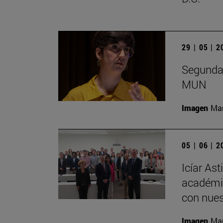
29 | 05 | 
Segunda 
MUN
Imagen
Man
05 | 06 | 
Icíar As
académic
con nues
Imagen
Man