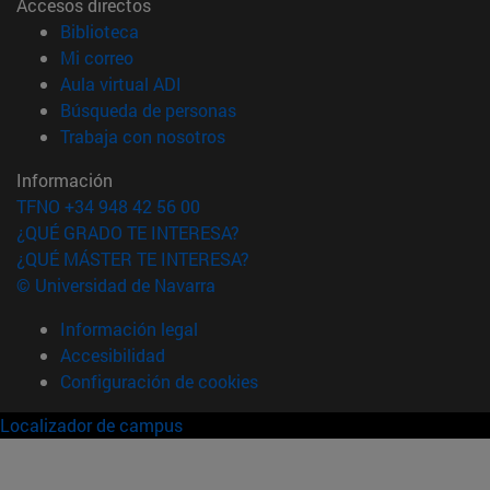
Accesos directos
(abre en nueva ventana)
Biblioteca
(abre en nueva ventana)
Mi correo
(abre en nueva ventana)
Aula virtual ADI
(abre en nueva ventana)
Búsqueda de personas
(abre en nueva ventana)
Trabaja con nosotros
Información
TFNO +34 948 42 56 00
¿QUÉ GRADO TE INTERESA?
¿QUÉ MÁSTER TE INTERESA?
© Universidad de Navarra
Información legal
Accesibilidad
Configuración de cookies
Localizador de campus