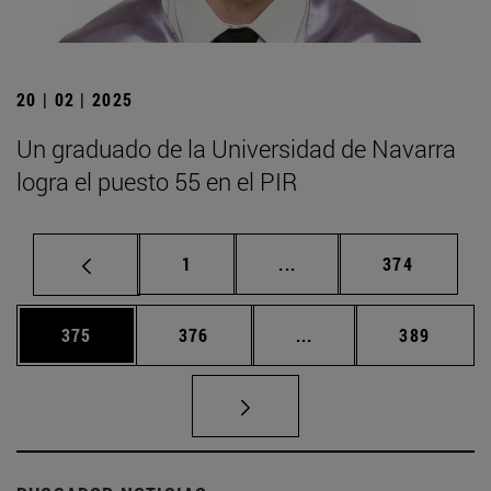
20 | 02 | 2025
Un graduado de la Universidad de Navarra
logra el puesto 55 en el PIR
Página
Páginas intermedias Us
Página
1
...
374
Página
Página
Páginas intermedias 
Página
375
376
...
389