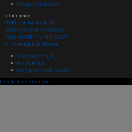
(abre en nueva ventana)
Trabaja con nosotros
Información
TFNO +34 948 42 56 00
¿QUÉ GRADO TE INTERESA?
¿QUÉ MÁSTER TE INTERESA?
© Universidad de Navarra
Información legal
Accesibilidad
Configuración de cookies
Localizador de campus