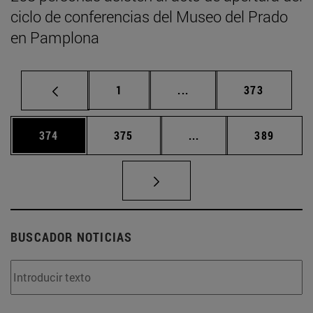
ciclo de conferencias del Museo del Prado
en Pamplona
Página
Páginas intermedias Us
Página
1
...
373
Página
Página
Páginas intermedias 
Página
374
375
...
389
BUSCADOR NOTICIAS