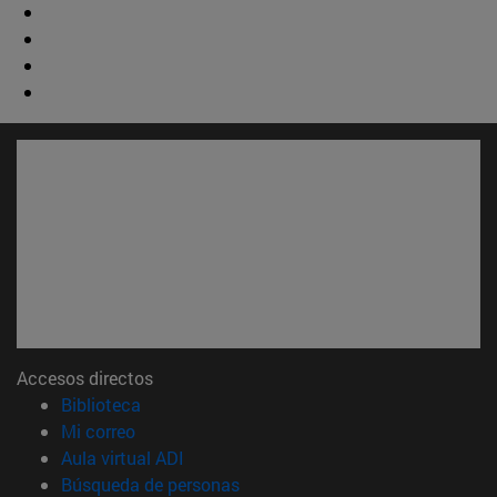
Accesos directos
(abre en nueva ventana)
Biblioteca
(abre en nueva ventana)
Mi correo
(abre en nueva ventana)
Aula virtual ADI
(abre en nueva ventana)
Búsqueda de personas