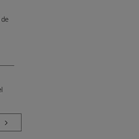
 de
l
e TAB para desplazarse.