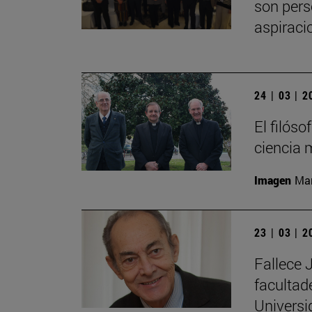
son pers
aspiraci
24 | 03 | 
El filós
ciencia 
Imagen
Man
23 | 03 | 
Fallece 
facultad
Universi