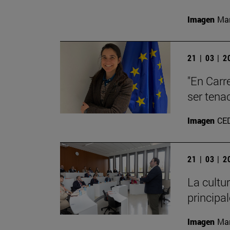
Imagen
Man
21 | 03 | 
"En Carre
ser tena
Imagen
CE
21 | 03 | 
La cultu
principa
Imagen
Man