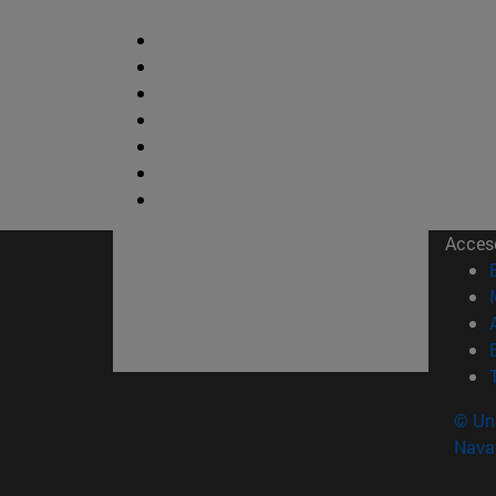
Acces
© Uni
Nava