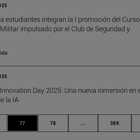
2025
a estudiantes integran la I promoción del Curso
Militar impulsado por el Club de Seguridad y
ida
2025
Innovation Day 2025: Una nueva inmersión en e
 la IA
edias Use TAB para desplazarse.
ina
Página
Página
Páginas intermedias Us
Página
77
78
...
389