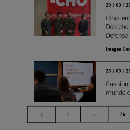
20 | 03 | 
Cincuent
Derecho 
Defensa
Imagen
Ced
20 | 03 | 
Fashion 
mundo de
Página
Páginas interm
Pág
1
...
76