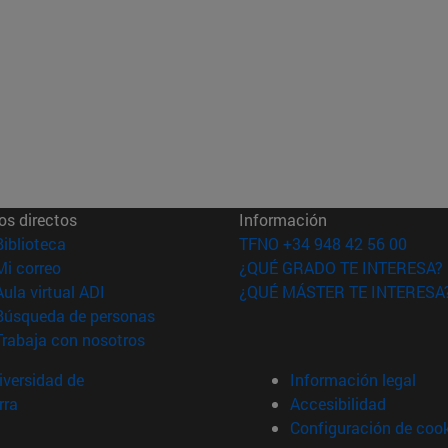
os directos
Información
(abre en nueva ventana)
Biblioteca
TFNO +34 948 42 56 00
(abre en nueva ventana)
Mi correo
¿QUÉ GRADO TE INTERESA?
(abre en nueva ventana)
Aula virtual ADI
¿QUÉ MÁSTER TE INTERESA
(abre en nueva ventana)
Búsqueda de personas
(abre en nueva ventana)
Trabaja con nosotros
versidad de
Información legal
rra
Accesibilidad
Configuración de coo