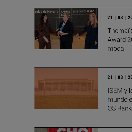
21 | 03 | 
Thomaï S
Award 20
moda
21 | 03 | 
ISEM y l
mundo en
QS Rank