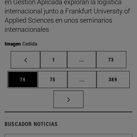
en Gestión Aplicada exploran la logística
internacional junto a Frankfurt University of
Applied Sciences en unos seminarios
internacionales
Imagen
Cedida
Página
Páginas intermedias Us
Página
1
...
73
Página
Página
Páginas intermedias U
Página
74
75
...
389
BUSCADOR NOTICIAS