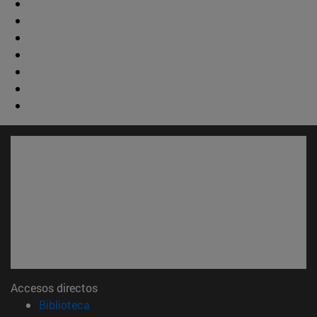
Accesos directos
(abre en nueva ventana)
Biblioteca