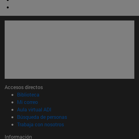
Accesos directos
(abre en nueva ventana)
Biblioteca
(abre en nueva ventana)
Mi correo
(abre en nueva ventana)
Aula virtual ADI
(abre en nueva ventana)
Búsqueda de personas
(abre en nueva ventana)
Trabaja con nosotros
Información