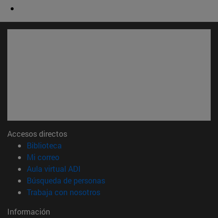
Accesos directos
(abre en nueva ventana)
Biblioteca
(abre en nueva ventana)
Mi correo
(abre en nueva ventana)
Aula virtual ADI
(abre en nueva ventana)
Búsqueda de personas
(abre en nueva ventana)
Trabaja con nosotros
Información