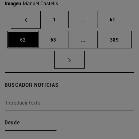
Imagen
Manuel Castells
Página
Páginas intermedias Us
Página
1
...
61
Página
Página
Páginas intermedias U
Página
62
63
...
389
BUSCADOR NOTICIAS
Desde