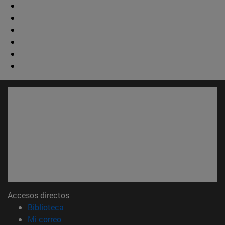
Accesos directos
(abre en nueva ventana)
Biblioteca
(abre en nueva ventana)
Mi correo