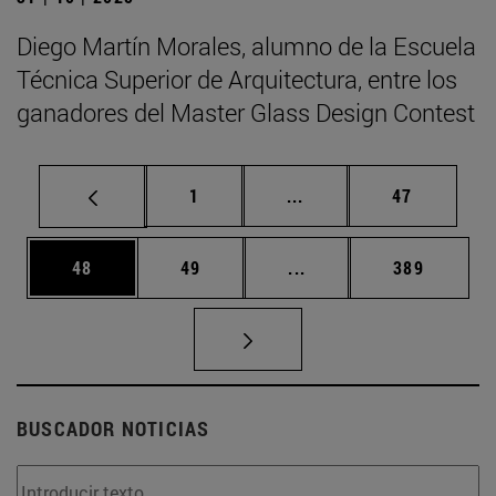
Diego Martín Morales, alumno de la Escuela
Técnica Superior de Arquitectura, entre los
ganadores del Master Glass Design Contest
Página
Páginas intermedias Us
Página
1
...
47
Página
Página
Páginas intermedias U
Página
48
49
...
389
BUSCADOR NOTICIAS