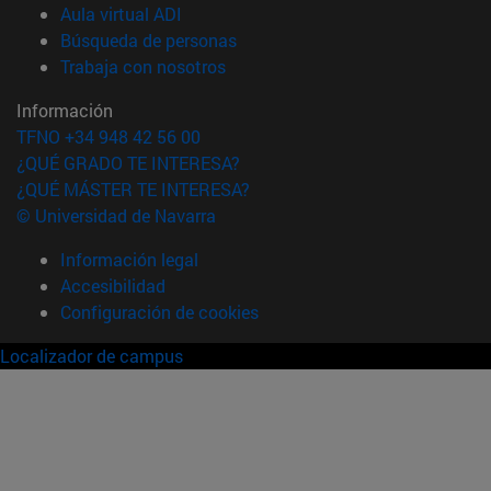
(abre en nueva ventana)
Aula virtual ADI
(abre en nueva ventana)
Búsqueda de personas
(abre en nueva ventana)
Trabaja con nosotros
Información
TFNO +34 948 42 56 00
¿QUÉ GRADO TE INTERESA?
¿QUÉ MÁSTER TE INTERESA?
© Universidad de Navarra
Información legal
Accesibilidad
Configuración de cookies
Localizador de campus