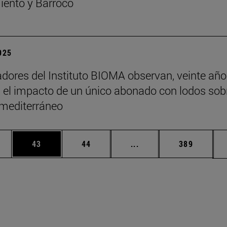
ento y Barroco
2025
adores del Instituto BIOMA observan, veinte añ
 el impacto de un único abonado con lodos sob
 mediterráneo
edias Use TAB para desplazarse.
ina
Página
Página
Páginas intermedias Us
Página
43
44
...
389