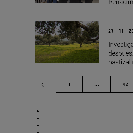
Renacimi
27 | 11 | 
Investig
después,
pastizal
Página
Páginas interm
Pág
1
...
42