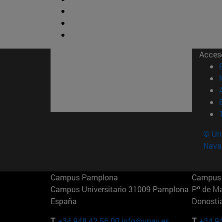
Acces
© Uni
Nava
Campus Pamplona
Campus 
Campus Universitario 31009 Pamplona
Pº de M
España
Donosti
T.
+34 948 42 56 00
info@unav.es
T.
+34 9