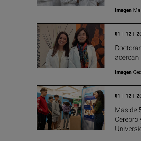
Imagen
Man
01 | 12 | 
Doctoran
acercan 
Imagen
Ced
01 | 12 | 
Más de 5
Cerebro 
Universi