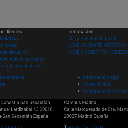
os directos
Información
(abre en nueva ventana)
Biblioteca
TFNO +34 948 42 56 00
(abre en nueva ventana)
Mi correo
¿QUÉ GRADO TE INTERESA?
(abre en nueva ventana)
Aula virtual ADI
¿QUÉ MÁSTER TE INTERESA
(abre en nueva ventana)
Búsqueda de personas
(abre en nueva ventana)
Trabaja con nosotros
versidad de
Información legal
rra
Accesibilidad
Configuración de coo
Donostia-San Sebastián
Campus Madrid
anuel Lardizabal 13 20018
Calle Marquesado de Sta. Marta
a-San Sebastián España
28027 Madrid España
43 21 98 77
T.
+34 914 51 43 41