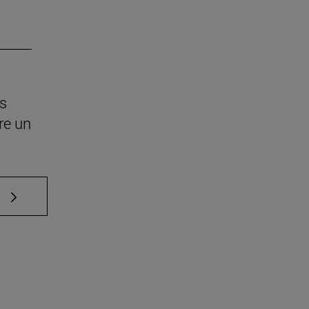
os
re un
e TAB para desplazarse.