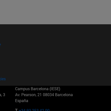
?
kies
Campus Barcelona (IESE)
, 3
Av. Pearson, 21 08034 Barcelona
España
T.
+34 93 253 42 00