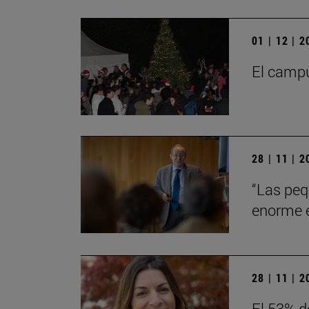
01 | 12 | 
El campu
28 | 11 | 
“Las peq
enorme en
28 | 11 | 
El 53% d