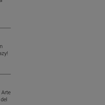
ón
azy!
 Arte
 del