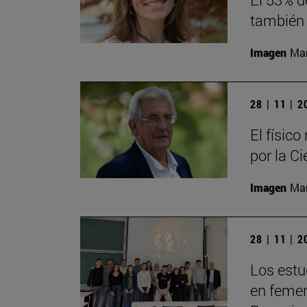
también 
Imagen
Man
28 | 11 | 
El físic
por la Ci
Imagen
Man
28 | 11 | 
Los estu
en femeni