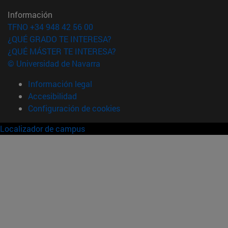
Información
TFNO +34 948 42 56 00
¿QUÉ GRADO TE INTERESA?
¿QUÉ MÁSTER TE INTERESA?
© Universidad de Navarra
Información legal
Accesibilidad
Configuración de cookies
Localizador de campus