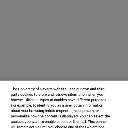
The University of Navarra website uses our own and third-
party cookies to store and retrieve information when you
browse. Different types of cookies have different purposes.
For example, to identify you as a user, obtain information
about your browsing habits respecting your privacy, or
personalize how the content is displayed. You can select the
cookies you want to enable or accept them all. This banner
will remain active until you choose one of the two options.