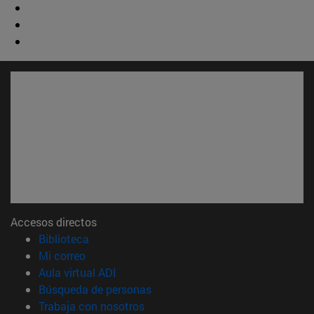
Accesos directos
(abre en nueva ventana)
Biblioteca
(abre en nueva ventana)
Mi correo
(abre en nueva ventana)
Aula virtual ADI
(abre en nueva ventana)
Búsqueda de personas
(abre en nueva ventana)
Trabaja con nosotros