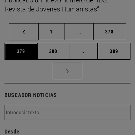
Revista de Jóvenes Humanistas”
Página
Páginas intermedias Us
Página
1
...
378
Página
Página
Páginas intermedias 
Página
379
380
...
389
BUSCADOR NOTICIAS
Desde