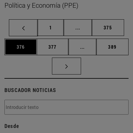
Política y Economía (PPE)
Página
Páginas intermedias Us
Página
1
...
375
Página
Página
Páginas intermedias 
Página
376
377
...
389
BUSCADOR NOTICIAS
Desde