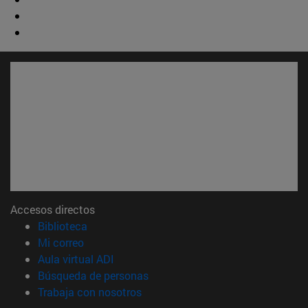
Accesos directos
(abre en nueva ventana)
Biblioteca
(abre en nueva ventana)
Mi correo
(abre en nueva ventana)
Aula virtual ADI
(abre en nueva ventana)
Búsqueda de personas
(abre en nueva ventana)
Trabaja con nosotros