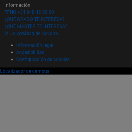
Información
TFNO +34 948 42 56 00
¿QUÉ GRADO TE INTERESA?
¿QUÉ MÁSTER TE INTERESA?
© Universidad de Navarra
Información legal
Accesibilidad
Configuración de cookies
Localizador de campus