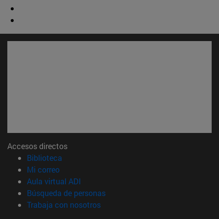
Accesos directos
(abre en nueva ventana)
Biblioteca
(abre en nueva ventana)
Mi correo
(abre en nueva ventana)
Aula virtual ADI
(abre en nueva ventana)
Búsqueda de personas
(abre en nueva ventana)
Trabaja con nosotros