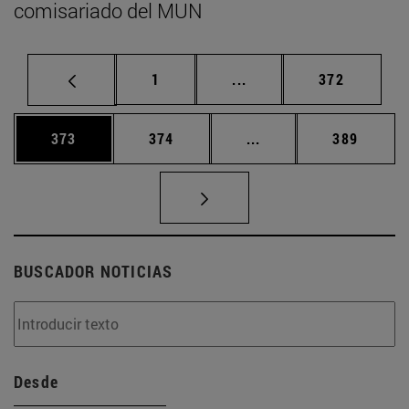
comisariado del MUN
Página
Páginas intermedias Us
Página
1
...
372
Página
Página
Páginas intermedias 
Página
373
374
...
389
BUSCADOR NOTICIAS
Desde