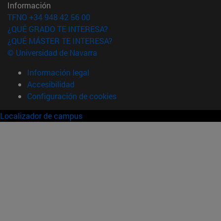
Información
TFNO +34 948 42 56 00
¿QUÉ GRADO TE INTERESA?
¿QUÉ MÁSTER TE INTERESA?
© Universidad de Navarra
Información legal
Accesibilidad
Configuración de cookies
Localizador de campus