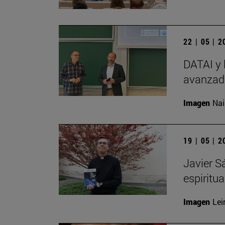
22 | 05 | 
DATAI y 
avanzada
Imagen
Nai
19 | 05 | 
Javier S
espiritu
Imagen
Lei