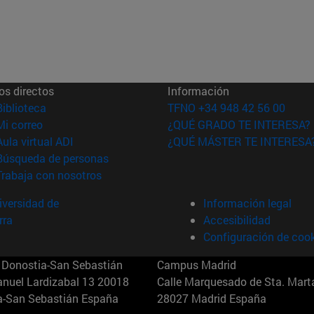
os directos
Información
(abre en nueva ventana)
Biblioteca
TFNO +34 948 42 56 00
(abre en nueva ventana)
Mi correo
¿QUÉ GRADO TE INTERESA?
(abre en nueva ventana)
Aula virtual ADI
¿QUÉ MÁSTER TE INTERESA
(abre en nueva ventana)
Búsqueda de personas
(abre en nueva ventana)
Trabaja con nosotros
versidad de
Información legal
rra
Accesibilidad
Configuración de coo
Donostia-San Sebastián
Campus Madrid
anuel Lardizabal 13 20018
Calle Marquesado de Sta. Marta
a-San Sebastián España
28027 Madrid España