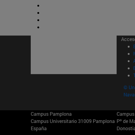
Acces
© Uni
Nava
Campus Pamplona
Campus 
Campus Universitario 31009 Pamplona
Pº de M
España
Donosti