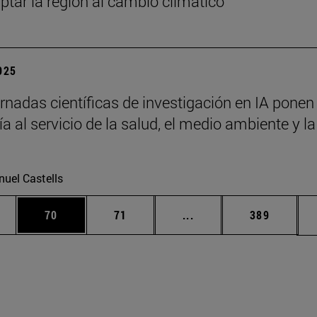
ptar la región al cambio climático
2025
rnadas científicas de investigación en IA ponen 
a al servicio de la salud, el medio ambiente y la
uel Castells
edias Use TAB para desplazarse.
ina
Página
Página
Páginas intermedias Us
Página
70
71
...
389