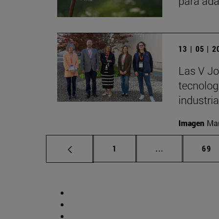
para ada
13 | 05 | 
Las V Jo
tecnologí
industria
Imagen
Man
Página
Páginas interm
Pág
1
...
69