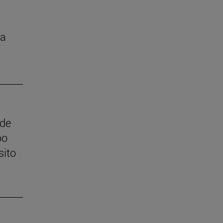
la
 de
po
sito