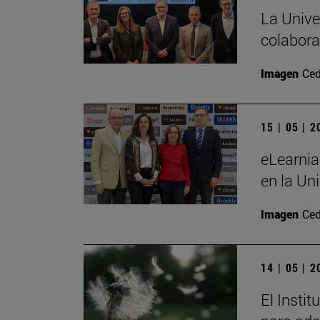
La Unive
colabora
Imagen
Ced
15 | 05 | 
eLearnia
en la Un
Imagen
Ced
14 | 05 | 
El Insti