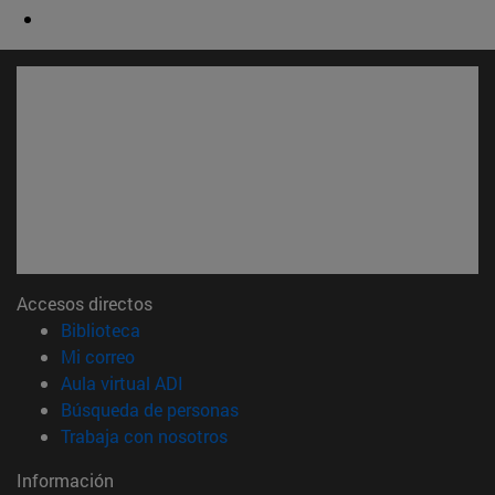
Accesos directos
(abre en nueva ventana)
Biblioteca
(abre en nueva ventana)
Mi correo
(abre en nueva ventana)
Aula virtual ADI
(abre en nueva ventana)
Búsqueda de personas
(abre en nueva ventana)
Trabaja con nosotros
Información