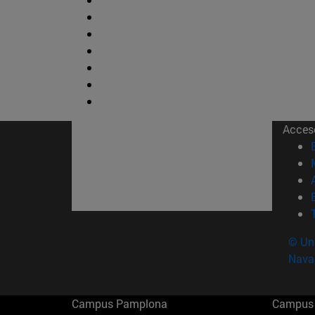
Acces
© Uni
Nava
Campus Pamplona
Campus 