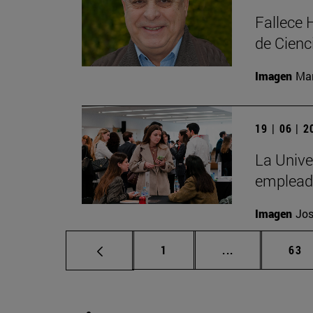
Fallece 
de Cienc
Imagen
Man
19 | 06 | 
La Unive
emplead
Imagen
Jos
Página
Páginas interm
Pág
1
...
63