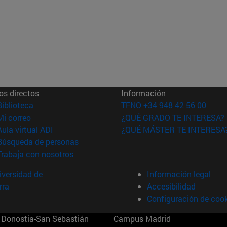
os directos
Información
(abre en nueva ventana)
Biblioteca
TFNO +34 948 42 56 00
(abre en nueva ventana)
Mi correo
¿QUÉ GRADO TE INTERESA?
(abre en nueva ventana)
Aula virtual ADI
¿QUÉ MÁSTER TE INTERESA
(abre en nueva ventana)
Búsqueda de personas
(abre en nueva ventana)
Trabaja con nosotros
versidad de
Información legal
rra
Accesibilidad
Configuración de coo
Donostia-San Sebastián
Campus Madrid