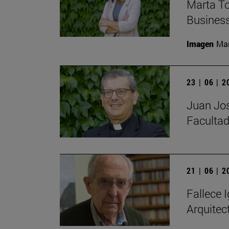
Marta To
Busines
Imagen
Man
23 | 06 | 
Juan Jos
Facultad
21 | 06 | 
Fallece I
Arquitec