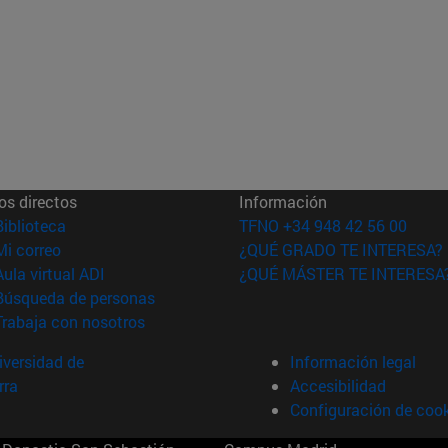
os directos
Información
(abre en nueva ventana)
Biblioteca
TFNO +34 948 42 56 00
(abre en nueva ventana)
Mi correo
¿QUÉ GRADO TE INTERESA?
(abre en nueva ventana)
Aula virtual ADI
¿QUÉ MÁSTER TE INTERESA
(abre en nueva ventana)
Búsqueda de personas
(abre en nueva ventana)
Trabaja con nosotros
versidad de
Información legal
rra
Accesibilidad
Configuración de coo