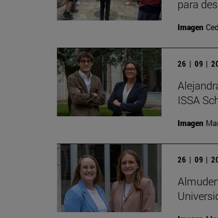
para des
Imagen
Ced
26 | 09 | 
Alejandr
ISSA Sc
Imagen
Man
26 | 09 | 
Almudena
Universi