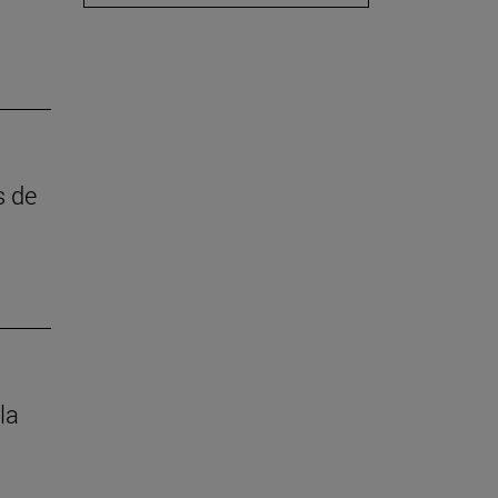
s de
la