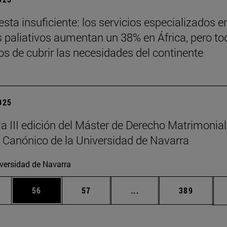
sta insuficiente: los servicios especializados e
 paliativos aumentan un 38% en África, pero to
jos de cubrir las necesidades del continente
2025
la III edición del Máster de Derecho Matrimonial
 Canónico de la Universidad de Navarra
versidad de Navarra
edias Use TAB para desplazarse.
ina
Página
Página
Páginas intermedias Us
Página
56
57
...
389