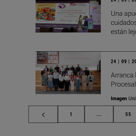
Una apue
cuidados
están le
24 | 09 | 
Arranca 
Procesal
Imagen
Uni
Página
Páginas interm
Pág
1
...
55