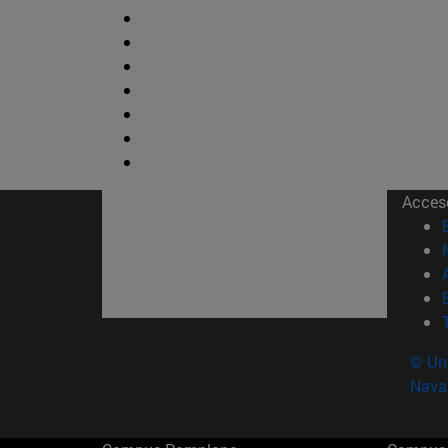
Acces
© Uni
Nava