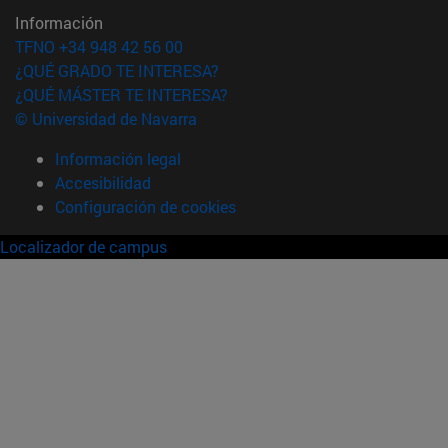
Información
TFNO +34 948 42 56 00
¿QUÉ GRADO TE INTERESA?
¿QUÉ MÁSTER TE INTERESA?
© Universidad de Navarra
Información legal
Accesibilidad
Configuración de cookies
Localizador de campus