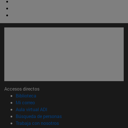
Accesos directos
(abre en nueva ventana)
Biblioteca
(abre en nueva ventana)
Mi correo
(abre en nueva ventana)
Aula virtual ADI
(abre en nueva ventana)
Búsqueda de personas
(abre en nueva ventana)
Trabaja con nosotros