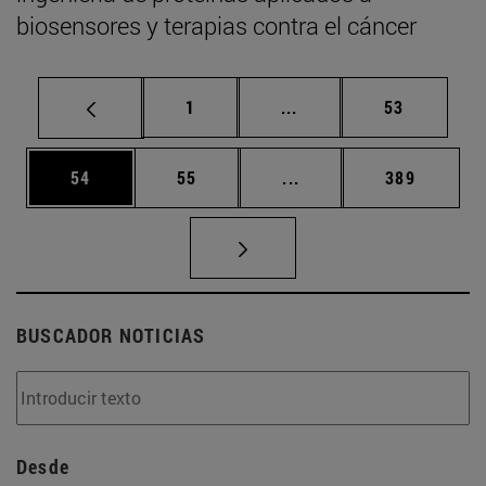
biosensores y terapias contra el cáncer
Página
Páginas intermedias Us
Página
1
...
53
Página
Página
Páginas intermedias U
Página
54
55
...
389
BUSCADOR NOTICIAS
Desde