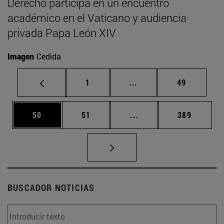
Derecho participa en un encuentro
académico en el Vaticano y audiencia
privada Papa León XIV
Imagen
Cedida
Página
Páginas intermedias Us
Página
1
...
49
Página
Página
Páginas intermedias U
Página
50
51
...
389
BUSCADOR NOTICIAS