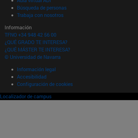
Aula virtual ADI
(abre en nueva ventana)
Búsqueda de personas
(abre en nueva ventana)
Trabaja con nosotros
Información
TFNO +34 948 42 56 00
¿QUÉ GRADO TE INTERESA?
¿QUÉ MÁSTER TE INTERESA?
© Universidad de Navarra
Información legal
Accesibilidad
Configuración de cookies
Localizador de campus