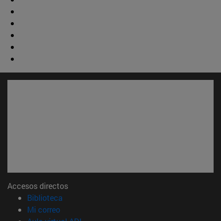
Accesos directos
(abre en nueva ventana)
Biblioteca
(abre en nueva ventana)
Mi correo
(abre en nueva ventana)