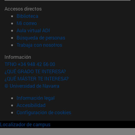
Accesos directos
(abre en nueva ventana)
Biblioteca
(abre en nueva ventana)
Mi correo
(abre en nueva ventana)
Aula virtual ADI
(abre en nueva ventana)
Búsqueda de personas
(abre en nueva ventana)
Trabaja con nosotros
Información
TFNO +34 948 42 56 00
¿QUÉ GRADO TE INTERESA?
¿QUÉ MÁSTER TE INTERESA?
© Universidad de Navarra
Información legal
Accesibilidad
Configuración de cookies
Localizador de campus