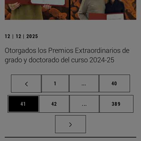
12 | 12 | 2025
Otorgados los Premios Extraordinarios de
grado y doctorado del curso 2024-25
Página
Páginas intermedias Us
Página
1
...
40
Página
Página
Páginas intermedias U
Página
41
42
...
389