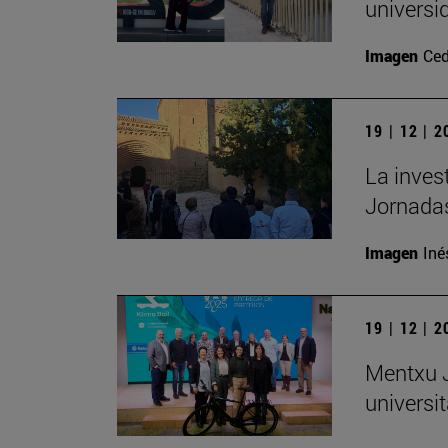
universi
Imagen
Ced
19 | 12 | 
La inves
Jornadas
Imagen
Iné
19 | 12 | 
Mentxu J
universit