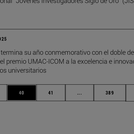
ional “Jóvenes Investigadores Siglo de Oro” (JI
2025
termina su año conmemorativo con el doble de
y el premio UMAC-ICOM a la excelencia e innova
s universitarios
edias Use TAB para desplazarse.
ina
Página
Página
Páginas intermedias Us
Página
40
41
...
389