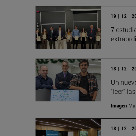
19 | 12 | 
7 estudi
extraord
18 | 12 | 
Un nuevo
“leer” la
Imagen
Man
18 | 12 | 