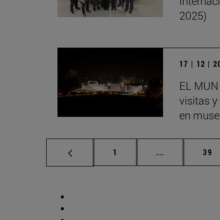
Internac
2025)
17 | 12 | 
EL MUN 
visitas 
en museo
Página
Páginas interm
Pág
1
...
39