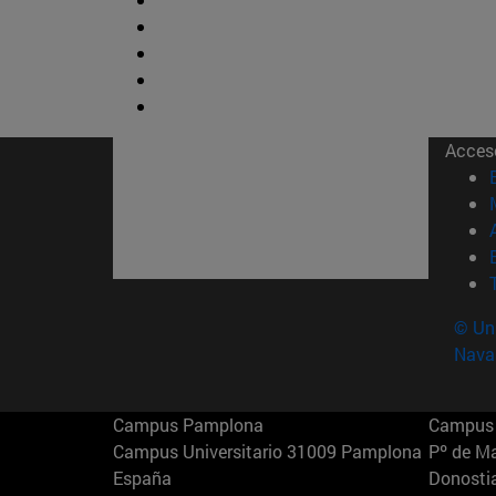
Acces
© Uni
Nava
Campus Pamplona
Campus 
Campus Universitario 31009 Pamplona
Pº de M
España
Donosti