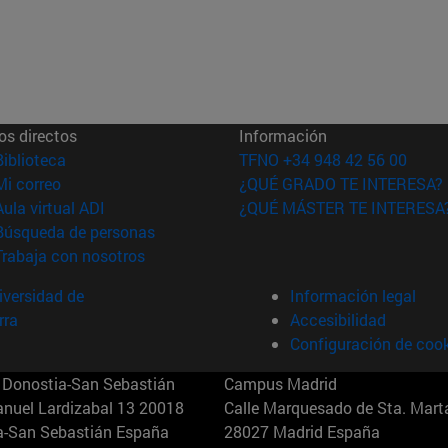
os directos
Información
(abre en nueva ventana)
Biblioteca
TFNO +34 948 42 56 00
(abre en nueva ventana)
Mi correo
¿QUÉ GRADO TE INTERESA?
(abre en nueva ventana)
Aula virtual ADI
¿QUÉ MÁSTER TE INTERESA
(abre en nueva ventana)
Búsqueda de personas
(abre en nueva ventana)
Trabaja con nosotros
versidad de
Información legal
rra
Accesibilidad
Configuración de coo
Donostia-San Sebastián
Campus Madrid
anuel Lardizabal 13 20018
Calle Marquesado de Sta. Marta
a-San Sebastián España
28027 Madrid España