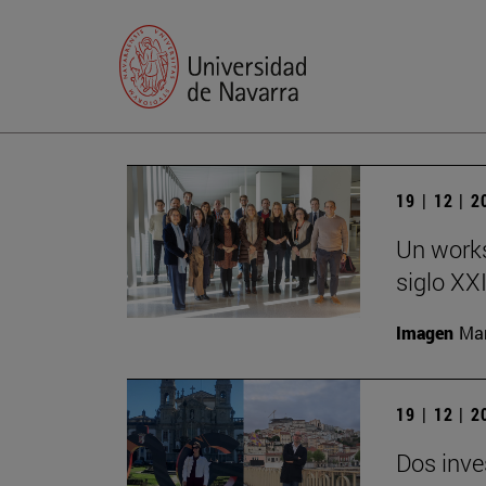
19 | 12 | 
Un works
siglo XX
Imagen
Man
19 | 12 | 
Dos inve