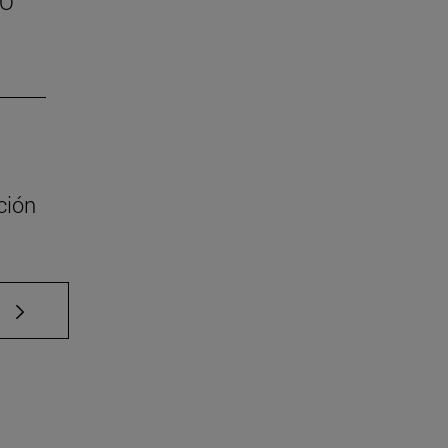
SO
ción
e TAB para desplazarse.