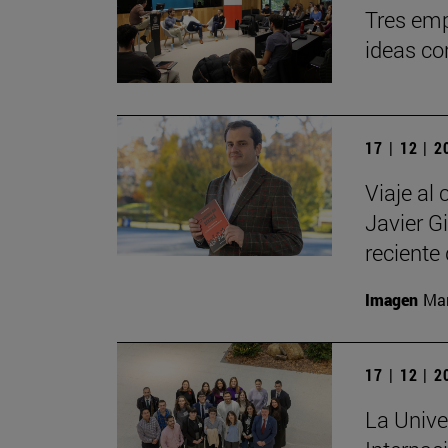
Tres emp
ideas co
17 | 12 | 
Viaje al 
Javier G
reciente 
Imagen
Man
17 | 12 | 
La Unive