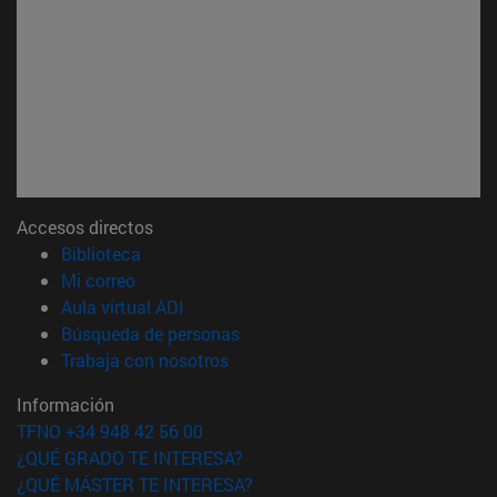
Accesos directos
(abre en nueva ventana)
Biblioteca
(abre en nueva ventana)
Mi correo
(abre en nueva ventana)
Aula virtual ADI
(abre en nueva ventana)
Búsqueda de personas
(abre en nueva ventana)
Trabaja con nosotros
Información
TFNO +34 948 42 56 00
¿QUÉ GRADO TE INTERESA?
¿QUÉ MÁSTER TE INTERESA?