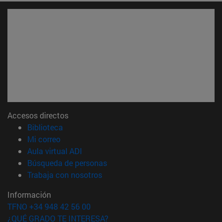
Accesos directos
(abre en nueva ventana)
Biblioteca
(abre en nueva ventana)
Mi correo
(abre en nueva ventana)
Aula virtual ADI
(abre en nueva ventana)
Búsqueda de personas
(abre en nueva ventana)
Trabaja con nosotros
Información
TFNO +34 948 42 56 00
¿QUÉ GRADO TE INTERESA?