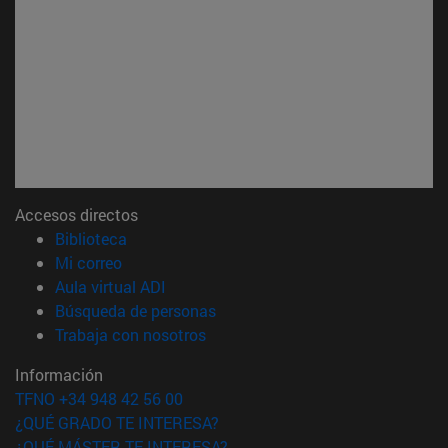
Accesos directos
(abre en nueva ventana)
Biblioteca
(abre en nueva ventana)
Mi correo
(abre en nueva ventana)
Aula virtual ADI
(abre en nueva ventana)
Búsqueda de personas
(abre en nueva ventana)
Trabaja con nosotros
Información
TFNO +34 948 42 56 00
¿QUÉ GRADO TE INTERESA?
¿QUÉ MÁSTER TE INTERESA?