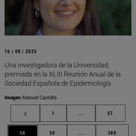
16 | 09 | 2025
Una investigadora de la Universidad,
premiada en la XLIII Reunión Anual de la
Sociedad Española de Epidemiología
Imagen
Manuel Castells
Página
Páginas intermedias Us
Página
1
...
57
Página
Página
Páginas intermedias U
Página
58
59
...
389