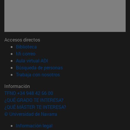
Accesos directos
(abre en nueva ventana)
Biblioteca
(abre en nueva ventana)
Mi correo
(abre en nueva ventana)
Aula virtual ADI
(abre en nueva ventana)
Búsqueda de personas
(abre en nueva ventana)
Trabaja con nosotros
Información
TFNO +34 948 42 56 00
¿QUÉ GRADO TE INTERESA?
¿QUÉ MÁSTER TE INTERESA?
© Universidad de Navarra
Información legal