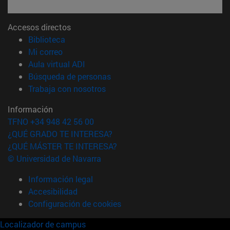
Accesos directos
(abre en nueva ventana)
Biblioteca
(abre en nueva ventana)
Mi correo
(abre en nueva ventana)
Aula virtual ADI
(abre en nueva ventana)
Búsqueda de personas
(abre en nueva ventana)
Trabaja con nosotros
Información
TFNO +34 948 42 56 00
¿QUÉ GRADO TE INTERESA?
¿QUÉ MÁSTER TE INTERESA?
© Universidad de Navarra
Información legal
Accesibilidad
Configuración de cookies
Localizador de campus