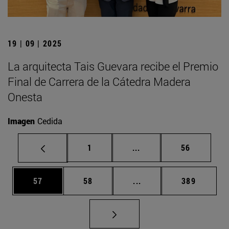
19 | 09 | 2025
La arquitecta Tais Guevara recibe el Premio
Final de Carrera de la Cátedra Madera
Onesta
Imagen
Cedida
Página
Páginas intermedias Us
Página
1
...
56
Página
Página
Páginas intermedias U
Página
57
58
...
389