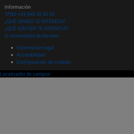
Información
TFNO +34 948 42 56 00
¿QUÉ GRADO TE INTERESA?
¿QUÉ MÁSTER TE INTERESA?
© Universidad de Navarra
Información legal
Accesibilidad
Configuración de cookies
Localizador de campus