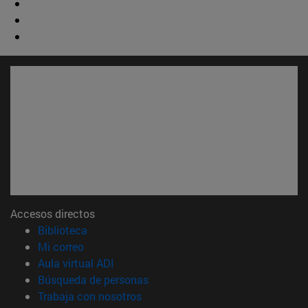
Accesos directos
(abre en nueva ventana)
Biblioteca
(abre en nueva ventana)
Mi correo
(abre en nueva ventana)
Aula virtual ADI
(abre en nueva ventana)
Búsqueda de personas
(abre en nueva ventana)
Trabaja con nosotros