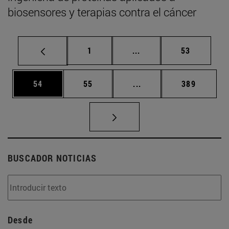
biosensores y terapias contra el cáncer
Página
Páginas intermedias Us
Página
1
...
53
Página
Página
Páginas intermedias U
Página
54
55
...
389
BUSCADOR NOTICIAS
Desde